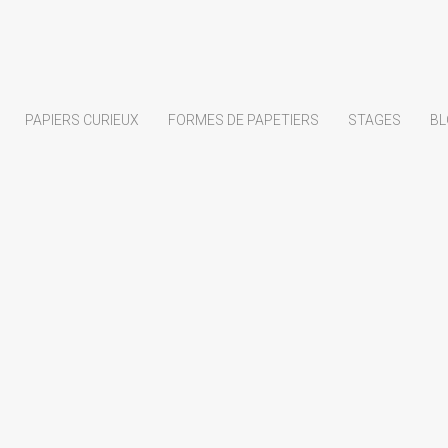
PAPIERS CURIEUX
FORMES DE PAPETIERS
STAGES
BL
Papiers de création